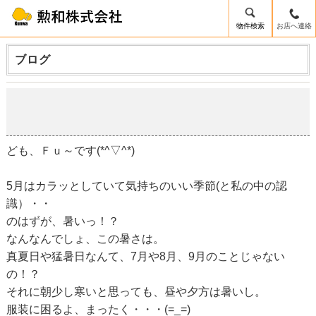
物件検索
お店へ連絡
ブログ
5月は暑かった、6月はどうなる？
2019-05-31
ども、Ｆｕ～です(*^▽^*)
5月はカラッとしていて気持ちのいい季節(と私の中の認
識）・・
のはずが、暑いっ！？
なんなんでしょ、この暑さは。
真夏日や猛暑日なんて、7月や8月、9月のことじゃない
の！？
それに朝少し寒いと思っても、昼や夕方は暑いし。
服装に困るよ、まったく・・・(=_=)