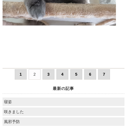
1
2
3
4
5
6
7
最新の記事
寝姿
咲きました
風邪予防