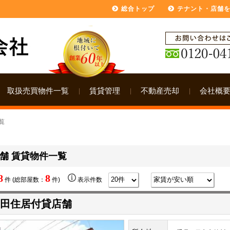
総合トップ
テナント・店舗
取扱売買物件一覧
賃貸管理
不動産売却
会社概
覧
舗 賃貸物件一覧
8
8
件 (総部屋数：
件)
表示件数
田住居付貸店舗