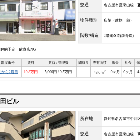
交通
名古屋市営東山線
物件種別
店舗（建物一部）
階数/構造
2階建/S造(鉄骨造)
/末解約予定 飲食店NG
部屋番号
賃料
共益 / 管理費
間取り
専有面積
敷金
礼金
保
2
左から2店目
10.8万円
5,000円 / 0.5万円
0ヶ月
0ヶ月
48.6ｍ
田ビル
所在地
愛知県名古屋市中川区
交通
名古屋市営東山線