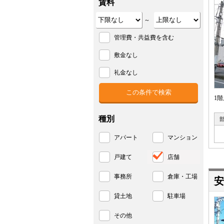
賃料
～
管理費・共益費を含む
敷金なし
礼金なし
1
種別
アパート
マンション
戸建て
店舗
事務所
倉庫・工場
安
貸土地
駐車場
その他