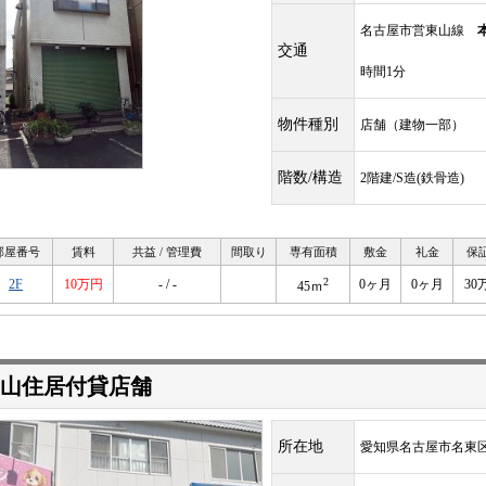
名古屋市営東山線
交通
時間1分
物件種別
店舗（建物一部）
階数/構造
2階建/S造(鉄骨造)
部屋番号
賃料
共益 / 管理費
間取り
専有面積
敷金
礼金
保
2
2F
10万円
- / -
0ヶ月
0ヶ月
30
45ｍ
山住居付貸店舗
所在地
愛知県名古屋市名東区