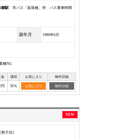
本郷駅
市バス「延珠橋」停 バス乗車時間
築年月
1980年6月
業種NG
証金
償却
お気に入り
物件詳細
万円
50％
お気に入り
物件詳細
NEW
勢子坊1