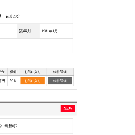
駅
徒歩20分
築年月
1981年1月
証金
償却
お気に入り
物件詳細
万円
50％
お気に入り
物件詳細
NEW
中島新町2