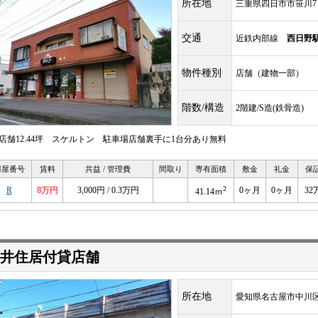
所在地
三重県四日市市笹川7
交通
近鉄内部線
西日野
物件種別
店舗（建物一部）
階数/構造
2階建/S造(鉄骨造)
階店舗12.44坪 スケルトン 駐車場店舗裏手に1台分あり無料
部屋番号
賃料
共益 / 管理費
間取り
専有面積
敷金
礼金
保
2
R
8万円
3,000円 / 0.3万円
0ヶ月
0ヶ月
32
41.14ｍ
井住居付貸店舗
所在地
愛知県名古屋市中川区