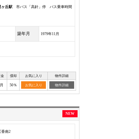
星ヶ丘駅
市バス「高針」停 バス乗車時間
築年月
1979年11月
証金
償却
お気に入り
物件詳細
ヶ月
50％
お気に入り
物件詳細
NEW
香南2