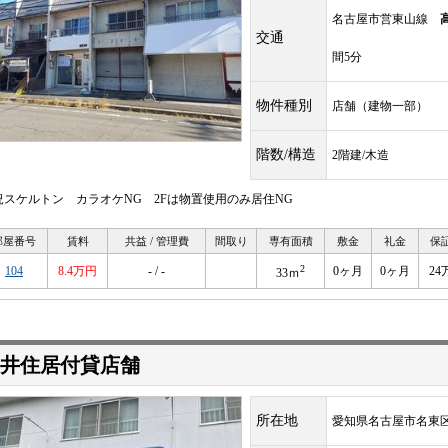
名古屋市営東山線
交通
間5分
物件種別
店舗（建物一部）
階数/構造
2階建/木造
況スケルトン カラオケNG 2Fは物置使用のみ居住NG
部屋番号
賃料
共益 / 管理費
間取り
専有面積
敷金
礼金
保
2
104
8.4万円
- / -
0ヶ月
0ヶ月
24
33ｍ
井住居付貸店舗
所在地
愛知県名古屋市名東区