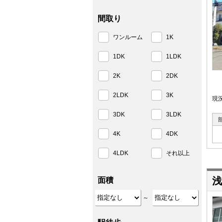
間取り
ワンルーム
1K
1DK
1LDK
2K
2DK
2LDK
3K
現
3DK
3LDK
4K
4DK
4LDK
それ以上
浅
面積
～