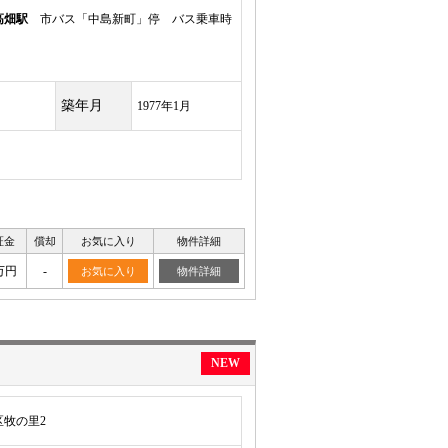
高畑駅
市バス「中島新町」停 バス乗車時
築年月
1977年1月
証金
償却
お気に入り
物件詳細
万円
-
お気に入り
物件詳細
NEW
牧の里2