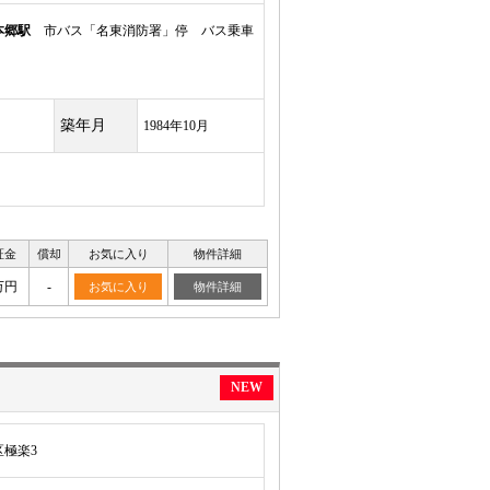
本郷駅
市バス「名東消防署」停 バス乗車
築年月
1984年10月
証金
償却
お気に入り
物件詳細
万円
-
お気に入り
物件詳細
NEW
極楽3