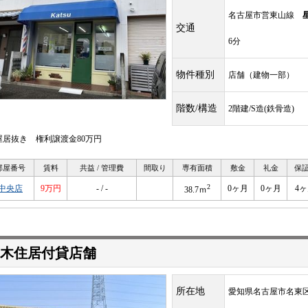
名古屋市営東山線
交通
6分
物件種別
店舗（建物一部）
階数/構造
2階建/S造(鉄骨造)
屋居抜き 権利譲渡金80万円
部屋番号
賃料
共益 / 管理費
間取り
専有面積
敷金
礼金
保
2
中央店
9万円
- / -
0ヶ月
0ヶ月
4
38.7ｍ
木住居付貸店舗
所在地
愛知県名古屋市名東区