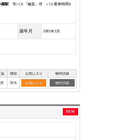
本郷駅
市バス「極楽」停 バス乗車時間4
築年月
1981年3月
証金
償却
お気に入り
物件詳細
ヶ月
50％
お気に入り
物件詳細
NEW