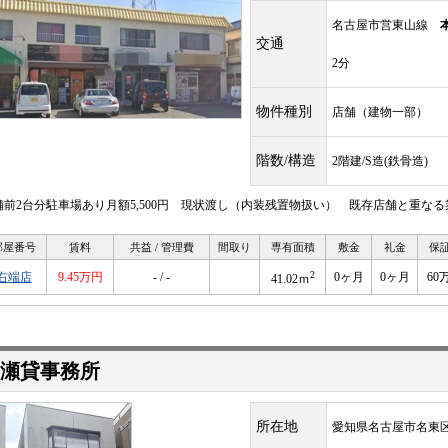
名古屋市営東山線
交通
2分
物件種別
店舗（建物一部）
階数/構造
2階建/S造(鉄骨造)
舗前2台分駐車場あり月額5,500円 現状渡し（内装残置物扱い） 既存店舗と重なる
部屋番号
賃料
共益 / 管理費
間取り
専有面積
敷金
礼金
保
2
右端店
9.45万円
- / -
0ヶ月
0ヶ月
60
41.02ｍ
瀬貸事務所
所在地
愛知県名古屋市名東区