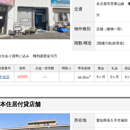
名古屋市営東山線
交通
分
物件種別
店舗（建物一部）
階数/構造
2階建/S造(鉄骨造)
1台分あり賃料に込み 権利譲渡金50万
部屋番号
賃料
共益 / 管理費
間取り
専有面積
敷金
礼金
保
2
中央店
10万円
- / -
0ヶ月
0ヶ月
4
44.28ｍ
本住居付貸店舗
所在地
愛知県長久手市塚田