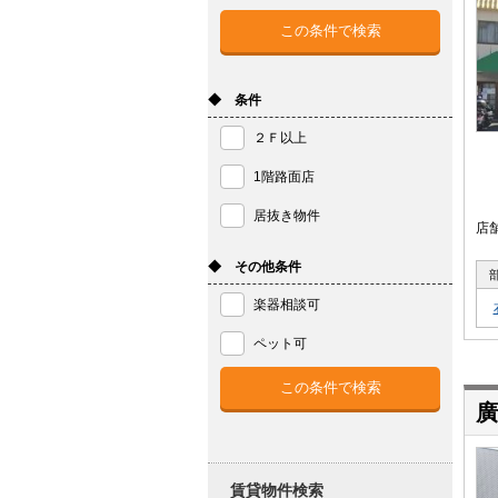
◆ 条件
２Ｆ以上
1階路面店
居抜き物件
店
◆ その他条件
楽器相談可
ペット可
廣
賃貸物件検索