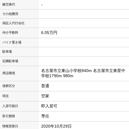
-
鍵交換代
その他費用
保証人代行会社
6.05万円
仲介手数料
バイク置き場
駐車場
近隣駐車場
名古屋市立東山小学校840m 名古屋市立東星中
周辺環境
学校1790m 980m
普通
借家区分
空家
現況
即入居可
入居可能日
専任
取引態様
2020年10月29日
情報更新日