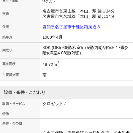
0ヶ月 / -
敷引 / 償却
名古屋市営東山線「本山」駅 徒歩14分
交通
名古屋市営名城線「本山」駅 徒歩14分
愛知県名古屋市千種区猫洞通３
住所
1988年4月
築年月
3DK (DK5.66畳/和室5.75畳(2階)/洋室6.17畳(2
間取り
階)/洋室4.08畳(2階))
2
48.72ｍ
専有面積
南
主要採光面
設備・条件・こだわり
クロゼット /
設備・サービス
特徴
条件・その他