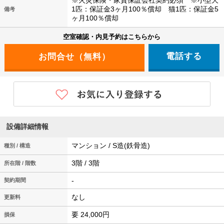
※火災保険・家賃保証会社契約必須 ※小型犬
1匹：保証金3ヶ月100％償却 猫1匹：保証金5
備考
ヶ月100％償却
空室確認・内見予約はこちらから
電話する
設備詳細情報
マンション / S造(鉄骨造)
種別 / 構造
3階 / 3階
所在階 / 階数
-
契約期間
なし
更新料
要 24,000円
損保