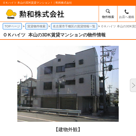
ＯＫハイツ 本山の3DK賃貸マンション！｜勲和株式会社
物件検索
お店へ連絡
TOPページ
賃貸物件検索
名古屋市千種区の賃貸情報一覧
ＯＫハイツ 本山の3DK
ＯＫハイツ
本山の3DK賃貸マンションの物件情報
【建物外観】