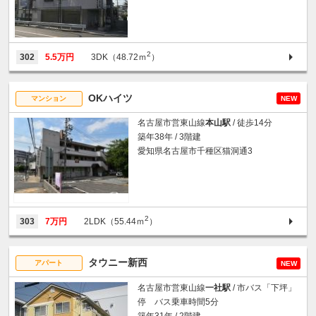
2
302
5.5万円
3DK（48.72ｍ
）
OKハイツ
マンション
NEW
名古屋市営東山線
本山駅
/ 徒歩14分
築年38年 / 3階建
愛知県名古屋市千種区猫洞通3
2
303
7万円
2LDK（55.44ｍ
）
タウニー新西
アパート
NEW
名古屋市営東山線
一社駅
/ 市バス「下坪」
停 バス乗車時間5分
築年31年 / 2階建