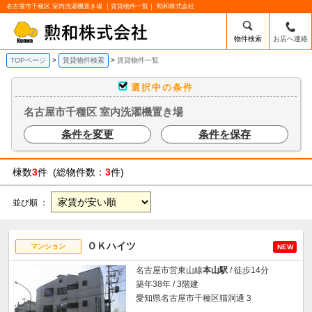
名古屋市千種区 室内洗濯機置き場 ｜賃貸物件一覧｜ 勲和株式会社
物件検索
お店へ連絡
TOPページ
賃貸物件検索
賃貸物件一覧
選択中の条件
名古屋市千種区 室内洗濯機置き場
条件を変更
条件を保存
棟数
3
件 (総物件数：
3
件)
並び順 ：
ＯＫハイツ
マンション
NEW
名古屋市営東山線
本山駅
/ 徒歩14分
築年38年 / 3階建
愛知県名古屋市千種区猫洞通３