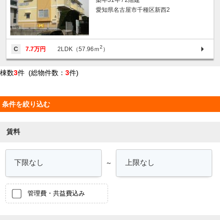
愛知県名古屋市千種区新西2
2
C
7.7万円
2LDK（57.96ｍ
）
棟数
3
件 (総物件数：
3
件)
条件を絞り込む
賃料
～
管理費・共益費込み