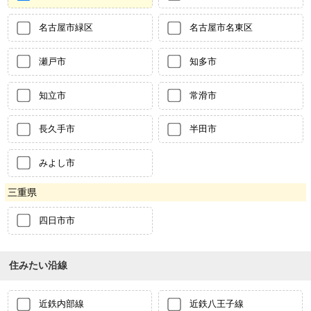
名古屋市緑区
名古屋市名東区
瀬戸市
知多市
知立市
常滑市
長久手市
半田市
みよし市
三重県
四日市市
住みたい沿線
近鉄内部線
近鉄八王子線