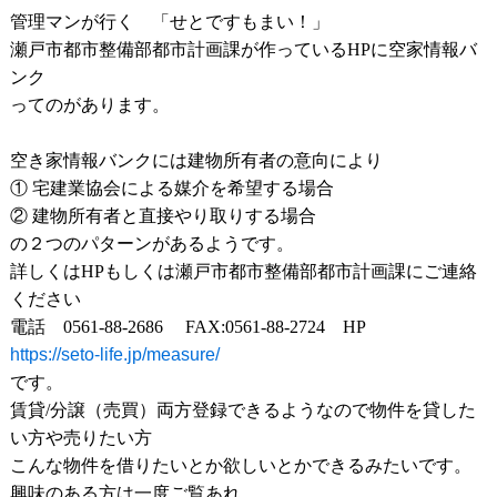
管理マンが行く 「せとですもまい！」
瀬戸市都市整備部都市計画課が作っている
HP
に空家情報バ
ンク
ってのがあります。
空き家情報バンクには建物所有者の意向により
①
宅建業協会による媒介を希望する場合
②
建物所有者と直接やり取りする場合
の２つのパターンがあるようです。
詳しくは
HP
もしくは瀬戸市都市整備部都市計画課にご連絡
ください
電話
0561-88-2686
FAX:0561-88-2724 HP
https://seto-life.jp/measure/
です。
賃貸
/
分譲（売買）両方登録できるようなので物件を貸した
い方や売りたい方
こんな物件を借りたいとか欲しいとかできるみたいです。
興味のある方は一度ご覧あれ。