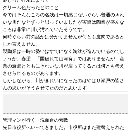
混じった排水によって
クリーム色だったとのこと
今ではそんなころの名残は一切感じないぐらい普通のきれ
いな川だなとずっと思っていましたが実際は陶業が盛んな
ころは非常に川が汚れていたそうです。
何時ぐらい前の話かは分かりませんが何とも皮肉であると
しか言えません。
製陶業は一時の勢いはすでになく淘汰が進んでいるのでし
ょうが、春望 「国破れて山河有」ではありませんが、産
業の衰退とともにきれいな川が戻ってくるとは何とも考え
させられるものがあります。
しかしながら、川がきれいになったのはやはり瀬戸の皆さ
んの思いがそうさせてたのだと思います
管理マンが行く 洗面台の素敵
2018-11-08
管理マンが行く 洗面台の素敵
先日市役所へいってきました。市役所はまた建替えられた