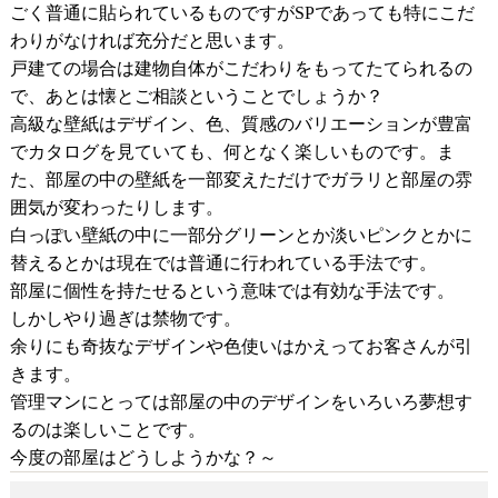
ごく普通に貼られているものですが
であっても特にこだ
SP
わりがなければ充分だと思います。
戸建ての場合は建物自体がこだわりをもってたてられるの
で、あとは懐とご相談ということでしょうか？
高級な壁紙はデザイン、色、質感のバリエーションが豊富
でカタログを見ていても、何となく楽しいものです。ま
た、部屋の中の壁紙を一部変えただけでガラリと部屋の雰
囲気が変わったりします。
白っぽい壁紙の中に一部分グリーンとか淡いピンクとかに
替えるとかは現在では普通に行われている手法です。
部屋に個性を持たせるという意味では有効な手法です。
しかしやり過ぎは禁物です。
余りにも奇抜なデザインや色使いはかえってお客さんが引
きます。
管理マンにとっては部屋の中のデザインをいろいろ夢想す
るのは楽しいことです。
今度の部屋はどうしようかな？～