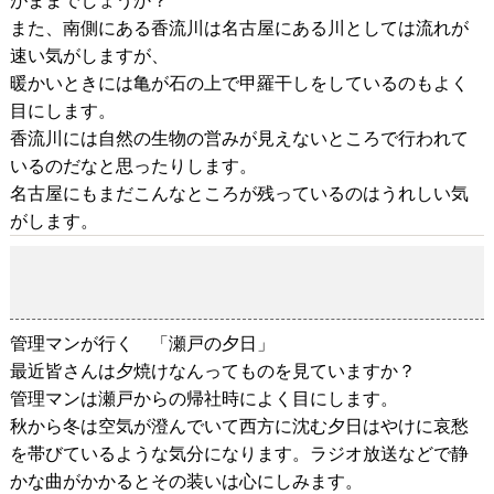
がままでしょうか？
また、南側にある香流川は名古屋にある川としては流れが
速い気がしますが、
暖かいときには亀が石の上で甲羅干しをしているのもよく
目にします。
香流川には自然の生物の営みが見えないところで行われて
いるのだなと思ったりします。
名古屋にもまだこんなところが残っているのはうれしい気
がします。
管理マンが行く 「瀬戸の夕日」
2018-12-13
管理マンが行く 「瀬戸の夕日」
最近皆さんは夕焼けなんってものを見ていますか？
管理マンは瀬戸からの帰社時によく目にします。
秋から冬は空気が澄んでいて西方に沈む夕日はやけに哀愁
を帯びているような気分になります。ラジオ放送などで静
かな曲がかかるとその装いは心にしみます。