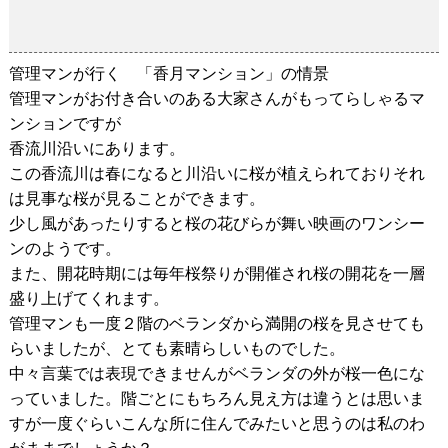
管理マンが行く 「香月マンション」の情景
2018-12-13
管理マンが行く 「香月マンション」の情景
管理マンがお付き合いのある大家さんがもってらしゃるマ
ンションですが
香流川沿いにあります。
この香流川は春になると川沿いに桜が植えられておりそれ
は見事な桜が見ることができます。
少し風があったりすると桜の花びらが舞い映画のワンシー
ンのようです。
また、開花時期には毎年桜祭りが開催され桜の開花を一層
盛り上げてくれます。
管理マンも一度２階のベランダから満開の桜を見させても
らいましたが、とても素晴らしいものでした。
中々言葉では表現できませんがベランダの外が桜一色にな
っていました。階ごとにもちろん見え方は違うとは思いま
すが一度ぐらいこんな所に住んでみたいと思うのは私のわ