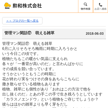
物件検索
お店へ連絡
＜＜ ブログの一覧へ戻る
管理マン閑話⑰ 萌える雑草
2018-06-03
管理マン閑話⑰ 萌える雑草
6月に入りそろそろ梅雨に時期に入ろうかと
いう今日この頃です。
植物たちもこの暖かい気温に支えられ
各々が「一番背が高いのだ」と言わんばかりに
その成長を競い合っています。
そうかというともうこの時期に
花が終わり実をつけその身をあちらこちらに
撒き散らせている植物もあります
植物、雑草にも個性があり「おれはこの方法で他を
出し抜くのだ」とあの手この手で生き残ろうとしています
「カラスノエンドウ」という植物をご存じでしょうか？
彼らはほかの雑草よりも早く芽をだし