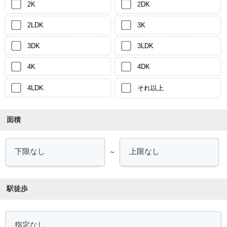
2K
2DK
2LDK
3K
3DK
3LDK
4K
4DK
4LDK
それ以上
面積
～
駅徒歩