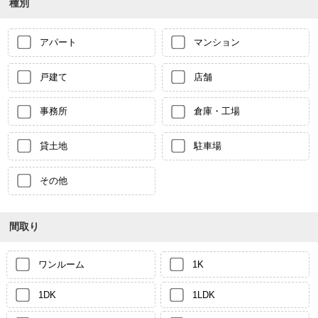
種別
アパート
マンション
戸建て
店舗
事務所
倉庫・工場
貸土地
駐車場
その他
間取り
ワンルーム
1K
1DK
1LDK