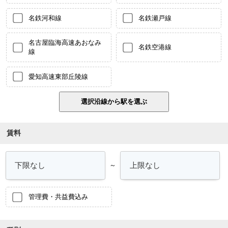
名鉄河和線
名鉄瀬戸線
名古屋臨海高速あおなみ
名鉄空港線
線
愛知高速東部丘陵線
賃料
～
管理費・共益費込み