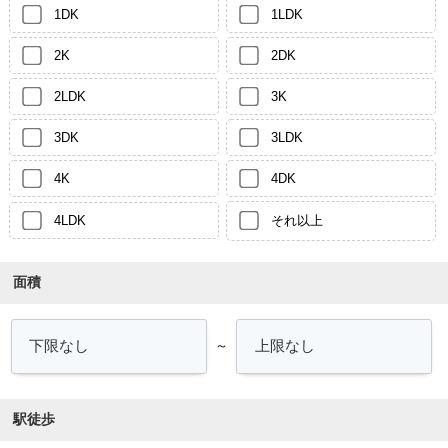
1DK
1LDK
2K
2DK
2LDK
3K
3DK
3LDK
4K
4DK
4LDK
それ以上
面積
～
駅徒歩