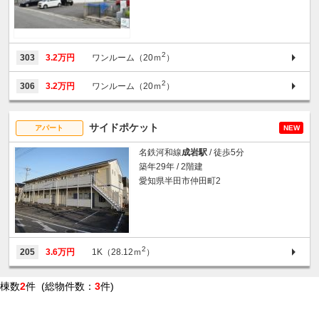
2
303
3.2万円
ワンルーム（20ｍ
）
2
306
3.2万円
ワンルーム（20ｍ
）
サイドポケット
アパート
NEW
名鉄河和線
成岩駅
/ 徒歩5分
築年29年 / 2階建
愛知県半田市仲田町2
2
205
3.6万円
1K（28.12ｍ
）
棟数
2
件 (総物件数：
3
件)