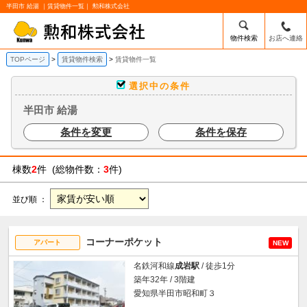
半田市 給湯 ｜賃貸物件一覧｜ 勲和株式会社
物件検索
お店へ連絡
TOPページ
賃貸物件検索
賃貸物件一覧
選択中の条件
半田市 給湯
条件を変更
条件を保存
棟数
2
件 (総物件数：
3
件)
並び順 ：
コーナーポケット
アパート
NEW
名鉄河和線
成岩駅
/ 徒歩1分
築年32年 / 3階建
愛知県半田市昭和町３