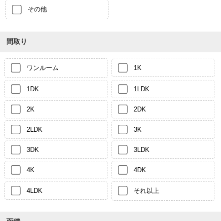
その他
間取り
ワンルーム
1K
1DK
1LDK
2K
2DK
2LDK
3K
3DK
3LDK
4K
4DK
4LDK
それ以上