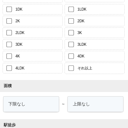
1DK
1LDK
2K
2DK
2LDK
3K
3DK
3LDK
4K
4DK
4LDK
それ以上
面積
～
駅徒歩