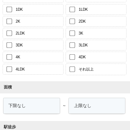
1DK
1LDK
2K
2DK
2LDK
3K
3DK
3LDK
4K
4DK
4LDK
それ以上
面積
～
駅徒歩