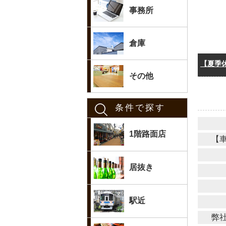
事務所
倉庫
【夏季
その他
条件で探す
1階路面店
【
居抜き
駅近
弊